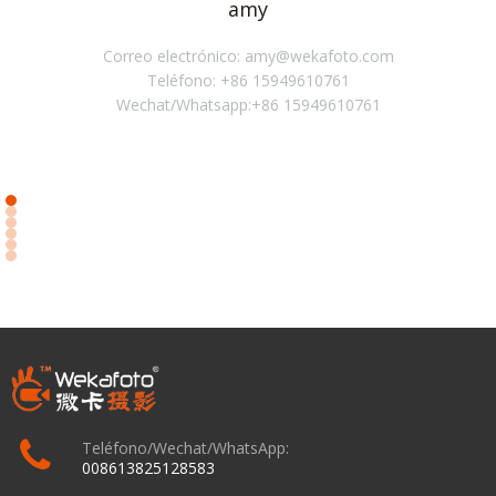
amy
Correo electrónico: amy@wekafoto.com
Teléfono: +86 15949610761
Wechat/Whatsapp:+86 15949610761
Teléfono/Wechat/WhatsApp:
008613825128583