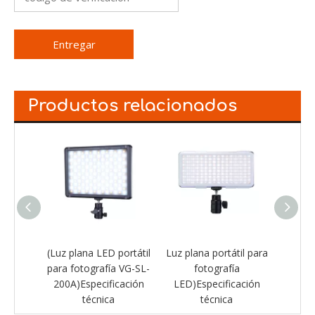
Entregar
Productos relacionados
LED para
(Luz plana LED portátil
Luz plana portátil para
NP-
para fotografía VG-SL-
fotografía
icación
200A)Especificación
LED)Especificación
técnica
técnica