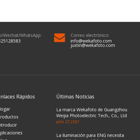
o/Wechat/WhatsApp:
Correo electrónico:
825128583
info@wekafoto.com
justin@wekafoto.com
Enlaces Rápidos
Últimas Noticias
Hogar
La marca Wekafoto de Guangzhou
Weijia Photoelectric Tech., Co., Ltd
roductos
julio 27,2021
ntroducir
plicaciones
La iluminación para ENG necesita