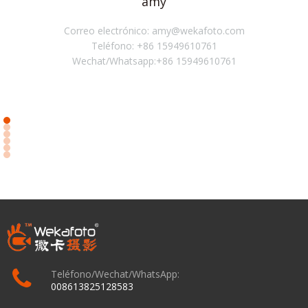
amy
Correo electrónico: amy@wekafoto.com
Teléfono: +86 15949610761
Wechat/Whatsapp:+86 15949610761
Teléfono/Wechat/WhatsApp:
008613825128583